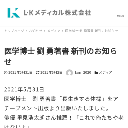
MENU
トップページ
お知らせ
メディア
医学博士 劉 勇著書 新刊のお知らせ
医学博士 劉 勇著書 新刊のお知ら
せ
投稿日
2021年5月31日
更新日
2021年6月2日
著者
kori_2020
カテゴリー
メディア
2021年5月31日
医学博士 劉 勇著書「長生きする体操」をア
チーブメント出版より出版いたしました。
俳優 里見浩太朗さん推薦！「これで俺たちや老
けないよ」