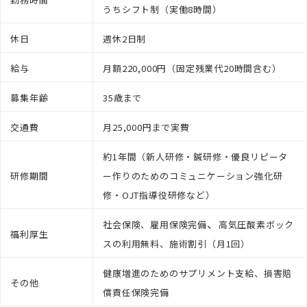
うちシフト制（実働8時間）
休日
週休2日制
給与
月額220,000円
（固定残業代20時間含む）
募集年齢
35歳まで
交通費
月25,000円まで実費
約1年間（新人研修・鍼研修・優良リピータ
研修期間
ー作りのためのコミュニケーション強化研
修・OJT指導役研修など）
、
社会保険、雇用保険完備
高気圧酸素ボック
福利厚生
スの利用無料、施術割引（月1回）
健康増進のためのサプリメント支給、損害賠
その他
償責任保険完備