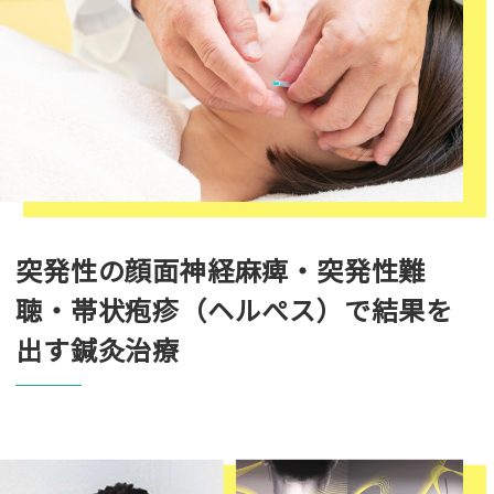
突発性の顔面神経麻痺・突発性難
聴・帯状疱疹（ヘルぺス）で結果を
出す鍼灸治療